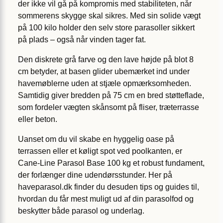
der ikke vil gå på kompromis med stabiliteten, når
sommerens skygge skal sikres. Med sin solide vægt
på 100 kilo holder den selv store parasoller sikkert
på plads – også når vinden tager fat.
Den diskrete grå farve og den lave højde på blot 8
cm betyder, at basen glider ubemærket ind under
havemøblerne uden at stjæle opmærksomheden.
Samtidig giver bredden på 75 cm en bred støtteflade,
som fordeler vægten skånsomt på fliser, træterrasse
eller beton.
Uanset om du vil skabe en hyggelig oase på
terrassen eller et køligt spot ved poolkanten, er
Cane-Line Parasol Base 100 kg et robust fundament,
der forlænger dine udendørsstunder. Her på
haveparasol.dk finder du desuden tips og guides til,
hvordan du får mest muligt ud af din parasolfod og
beskytter både parasol og underlag.