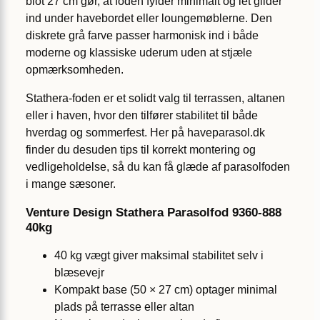
blot 27 cm gør, at foden fylder minimalt og let glider
ind under havebordet eller loungemøblerne. Den
diskrete grå farve passer harmonisk ind i både
moderne og klassiske uderum uden at stjæle
opmærksomheden.
Stathera-foden er et solidt valg til terrassen, altanen
eller i haven, hvor den tilfører stabilitet til både
hverdag og sommerfest. Her på haveparasol.dk
finder du desuden tips til korrekt montering og
vedligeholdelse, så du kan få glæde af parasolfoden
i mange sæsoner.
Venture Design Stathera Parasolfod 9360-888
40kg
40 kg vægt giver maksimal stabilitet selv i
blæsevejr
Kompakt base (50 × 27 cm) optager minimal
plads på terrasse eller altan