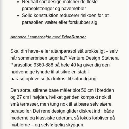
Neutralt sort design matcher de fleste
parasolstænger og havemøbler
Solid konstruktion reducerer risikoen for, at
parasollen vælter eller forskubber sig
Annonce i samarbejde med
PriceRunner
Skal din have- eller altanparasol stå urokkeligt – selv
når sommerbrisen tager fat? Venture Design Stathera
Parasolfod 9360-888 på hele 40 kg giver dig den
nødvendige tyngde til at sikre en stabil
parasoloplevelse fra frokost til solnedgang.
Den sorte, stilrene base måler blot 50 cm i bredden
og 27 cm i højden, hvilket gør den kompakt nok til
små terrasser, men tung nok til at bære selv større
parasoller. Det rene design glider diskret ind i både
moderne og klassiske uderum, så fokus forbliver på
møblerne – og selvfølgelig skyggen.