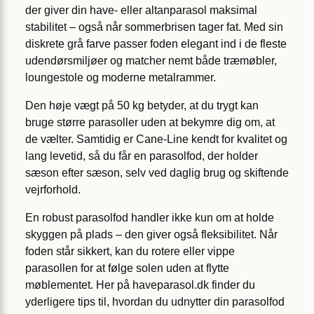
der giver din have- eller altanparasol maksimal
stabilitet – også når sommerbrisen tager fat. Med sin
diskrete grå farve passer foden elegant ind i de fleste
udendørsmiljøer og matcher nemt både træmøbler,
loungestole og moderne metalrammer.
Den høje vægt på 50 kg betyder, at du trygt kan
bruge større parasoller uden at bekymre dig om, at
de vælter. Samtidig er Cane-Line kendt for kvalitet og
lang levetid, så du får en parasolfod, der holder
sæson efter sæson, selv ved daglig brug og skiftende
vejrforhold.
En robust parasolfod handler ikke kun om at holde
skyggen på plads – den giver også fleksibilitet. Når
foden står sikkert, kan du rotere eller vippe
parasollen for at følge solen uden at flytte
møblementet. Her på haveparasol.dk finder du
yderligere tips til, hvordan du udnytter din parasolfod