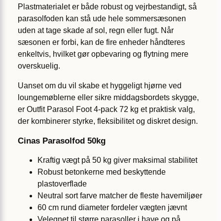
Plastmaterialet er både robust og vejrbestandigt, så
parasolfoden kan stå ude hele sommersæsonen
uden at tage skade af sol, regn eller fugt. Når
sæsonen er forbi, kan de fire enheder håndteres
enkeltvis, hvilket gør opbevaring og flytning mere
overskuelig.
Uanset om du vil skabe et hyggeligt hjørne ved
lounge­møblerne eller sikre middagsbordets skygge,
er Outfit Parasol Foot 4-pack 72 kg et praktisk valg,
der kombinerer styrke, fleksibilitet og diskret design.
Cinas Parasolfod 50kg
Kraftig vægt på 50 kg giver maksimal stabilitet
Robust betonkerne med beskyttende
plastoverflade
Neutral sort farve matcher de fleste havemiljøer
60 cm rund diameter fordeler vægten jævnt
Velegnet til større parasoller i have og på