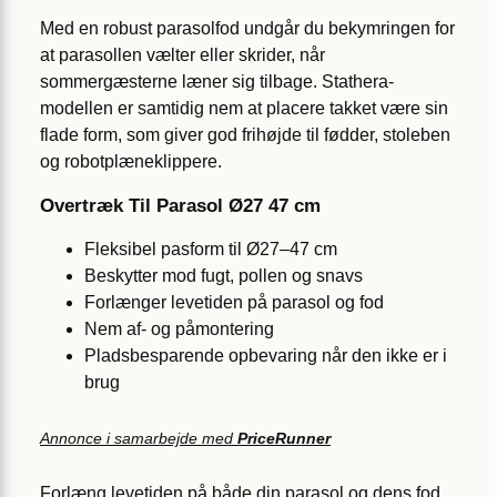
Med en robust parasolfod undgår du bekymringen for
at parasollen vælter eller skrider, når
sommergæsterne læner sig tilbage. Stathera-
modellen er samtidig nem at placere takket være sin
flade form, som giver god frihøjde til fødder, stoleben
og robotplæneklippere.
Overtræk Til Parasol Ø27 47 cm
Fleksibel pasform til Ø27–47 cm
Beskytter mod fugt, pollen og snavs
Forlænger levetiden på parasol og fod
Nem af- og påmontering
Pladsbesparende opbevaring når den ikke er i
brug
Annonce i samarbejde med
PriceRunner
Forlæng levetiden på både din parasol og dens fod