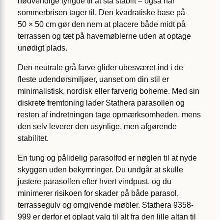
nødvendige tyngde til at stå stabilt – også når
sommerbrisen tager til. Den kvadratiske base på
50 × 50 cm gør den nem at placere både midt på
terrassen og tæt på havemøblerne uden at optage
unødigt plads.
Den neutrale grå farve glider ubesværet ind i de
fleste udendørsmiljøer, uanset om din stil er
minimalistisk, nordisk eller farverig boheme. Med sin
diskrete fremtoning lader Stathera parasollen og
resten af indretningen tage opmærksomheden, mens
den selv leverer den usynlige, men afgørende
stabilitet.
En tung og pålidelig parasolfod er nøglen til at nyde
skyggen uden bekymringer. Du undgår at skulle
justere parasollen efter hvert vindpust, og du
minimerer risikoen for skader på både parasol,
terrassegulv og omgivende møbler. Stathera 9358-
999 er derfor et oplagt valg til alt fra den lille altan til