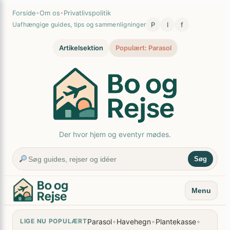
Spring
×
Forside
•
Om os
•
Privatlivspolitik
til
P
I
f
Uafhængige guides, tips og sammenligninger
indhold
Artikelsektion
Populært: Parasol
Der hvor hjem og eventyr mødes.
Søg
Menu
•
•
•
Parasol
Havehegn
Plantekasse
LIGE NU POPULÆRT