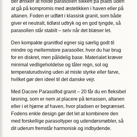
der ønsker at holde parasollen sikkert på plads uden
at gå på kompromis med æstetikken i haven eller på
altanen. Foden er udført i klassisk granit, som både
giver et neutralt, tidløst udtryk og en god tyngde, så
parasollen står stabilt – selv når det blæser let.
Den kompakte granitfod egner sig særlig godt til
mindre og mellemstore parasoller, hvor du har brug
for en diskret, men pålidelig base. Materialet kræver
minimal vedligeholdelse og tåler regn, sol og
temperaturudsving uden at miste styrke eller farve,
hvilket gør den ideel til det danske vejr.
Med Dacore Parasolfod granit – 20 får du en fleksibel
løsning, som er nem at placere på terrassen, altanen
eller i et hjørne af haven, hvor pladsen er begrænset.
Fodens enkle design gør det let at kombinere den
med forskellige parasoltyper og udendørsmøbler, så
dit uderum fremstår harmonisk og indbydende.