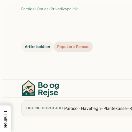
Spring
Forside
•
Om os
•
Privatlivspolitik
til
indhold
Artikelsektion
Populært: Parasol
•
•
•
Parasol
Havehegn
Plantekasse
R
LIGE NU POPULÆRT
→
Indhold