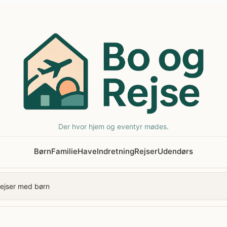
Der hvor hjem og eventyr mødes.
Børn
Familie
Have
Indretning
Rejser
Udendørs
ejser med børn