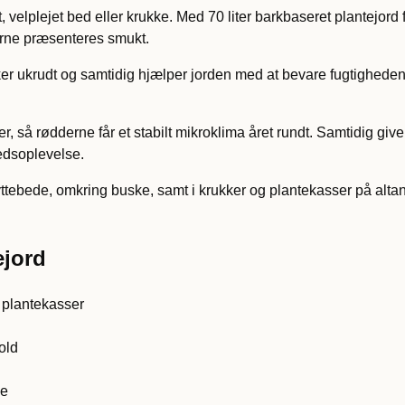
ot, velplejet bed eller krukke. Med 70 liter barkbaseret plantejor
erne præsenteres smukt.
ker ukrudt og samtidig hjælper jorden med at bevare fugtighede
 så rødderne får et stabilt mikroklima året rundt. Samtidig give
hedsoplevelse.
ttebede, omkring buske, samt i krukker og plantekasser på altan
jord
g plantekasser
old
ge