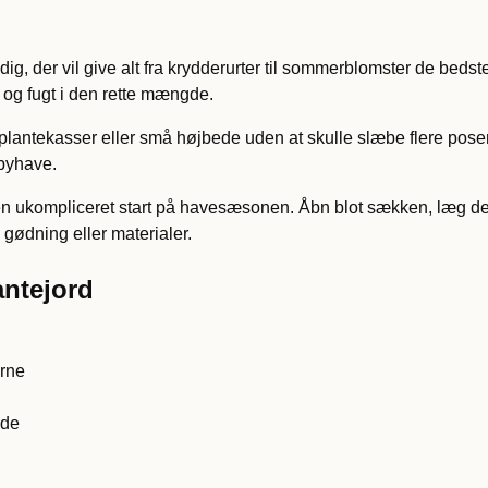
dig, der vil give alt fra krydderurter til sommerblomster de beds
t og fugt i den rette mængde.
, plantekasser eller små højbede uden at skulle slæbe flere pose
 byhave.
 en ukompliceret start på havesæsonen. Åbn blot sækken, læg den 
gødning eller materialer.
ntejord
erne
ede