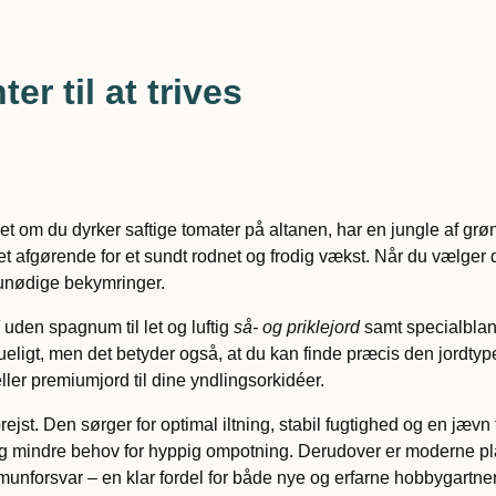
er til at trives
et om du dyrker saftige tomater på altanen, har en jungle af grø
t afgørende for et sundt rodnet og frodig vækst. Når du vælger d
 unødige bekymringer.
uden spagnum til let og luftig
så- og priklejord
samt specialbland
eligt, men det betyder også, at du kan finde præcis den jordtyp
 eller premiumjord til dine yndlingsorkidéer.
ejst. Den sørger for optimal iltning, stabil fugtighed og en jævn
 og mindre behov for hyppig ompotning. Derudover er moderne pla
unforsvar – en klar fordel for både nye og erfarne hobbygartne