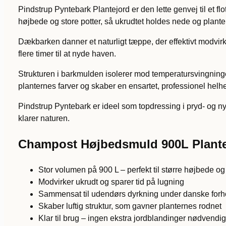
Pindstrup Pyntebark Plantejord er den lette genvej til et fl
højbede og store potter, så ukrudtet holdes nede og plant
Dækbarken danner et naturligt tæppe, der effektivt modvir
flere timer til at nyde haven.
Strukturen i barkmulden isolerer mod temperatursvingninger,
planternes farver og skaber en ensartet, professionel hel
Pindstrup Pyntebark er ideel som topdressing i pryd- og ny
klarer naturen.
Champost Højbedsmuld 900L Plante
Stor volumen på 900 L – perfekt til større højbede o
Modvirker ukrudt og sparer tid på lugning
Sammensat til udendørs dyrkning under danske forh
Skaber luftig struktur, som gavner planternes rodnet
Klar til brug – ingen ekstra jordblandinger nødvendi