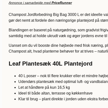
Annonce i samarbejde med
PriceRunner
Champost Jordforbedring Big Bag 3000 L er det ideelle val
gør det nemt at fordele den næringsrige plantejord på st
Blandingen er baseret på naturgødning, som gradvist frigiv
samtidig med at holde ukrudt væk og øger jordens evne til a
Uanset om du vil booste dine højbede med frisk næring, pl
Champost alt, hvad planterne behøver for at trives – naturl
Leaf Plantesæk 40L Plantejord
40 L poser – nok til flere krukker eller et mindre højb
Udendørs plantesæk med optimal luft- og vandbala
Let at håndtere på kun 16,5 kg
Ideel til både altan, terrasse og køkkenhave
Klar til brug – plant direkte i jorden uden ekstra forb