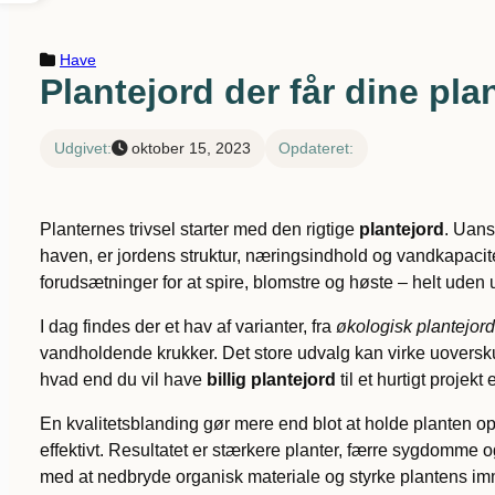
Have
Plantejord der får dine plant
Udgivet:
oktober 15, 2023
Opdateret:
Planternes trivsel starter med den rigtige
plantejord
. Uans
haven, er jordens struktur, næringsindhold og vandkapacite
forudsætninger for at spire, blomstre og høste – helt uden
I dag findes der et hav af varianter, fra
økologisk plantejord
vandholdende krukker. Det store udvalg kan virke uoversku
hvad end du vil have
billig plantejord
til et hurtigt projekt
En kvalitetsblanding gør mere end blot at holde planten opr
effektivt. Resultatet er stærkere planter, færre sygdomme
med at nedbryde organisk materiale og styrke plantens imm