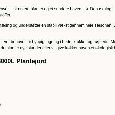
ej til stærkere planter og et sundere havemiljø. Den økologisk
toffer.
r næring og understøtter en stabil vækst gennem hele sæsonen. S
er behovet for hyppig lugning i bede, krukker og højbede. Med d
 du planter nye stauder eller vil give køkkenhaven et økologisk 
000L Plantejord
r