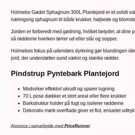
Holmebo Gødet Sphagnum 300L Plantejord er et solidt valg ti
næringsrig sphagnum til både krukker, højbede og blomster
Jorden er forberedt med gødning, hvilket betyder, at dine 
så rødderne hverken tørrer ud eller står og sopper.
Holmebos fokus på udendørs dyrkning gør blandingen ideel ti
jord, der understøtter sund vækst og stærke rødder.
Pindstrup Pyntebark Plantejord
Modvirker effektivt ukrudt og sparer lugning
70 L pose dækker et stort areal eller flere krukker
Barkstruktur holder på fugt og isolerer rødderne
Dekorativ mørk overflade giver et flot, ensartet udtryk
Annonce i samarbejde med
PriceRunner