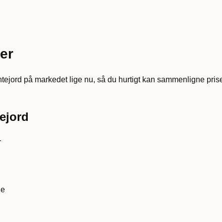
ter
tejord på markedet lige nu, så du hurtigt kan sammenligne priser
ejord
r
de