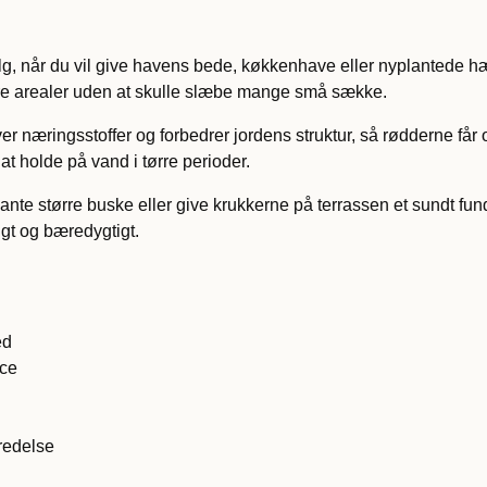
g, når du vil give havens bede, køkkenhave eller nyplantede hæ
ørre arealer uden at skulle slæbe mange små sække.
er næringsstoffer og forbedrer jordens struktur, så rødderne får
t holde på vand i tørre perioder.
ante større buske eller give krukkerne på terrassen et sundt fun
igt og bæredygtigt.
ed
nce
eredelse